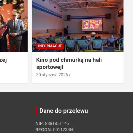
INFORMACJE
zej
Kino pod chmurką na hali
sportowej!
30 stycznia 2026
Dane do przelewu
NIP:
8381851146.
REGON:
001123450