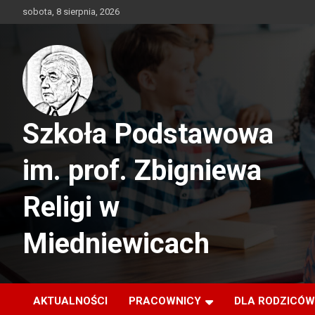
Skip
sobota, 8 sierpnia, 2026
to
content
Szkoła Podstawowa
im. prof. Zbigniewa
Religi w
Miedniewicach
AKTUALNOŚCI
PRACOWNICY
DLA RODZICÓW