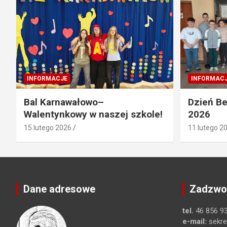
INFORMACJE
INFORMAC
Bal Karnawałowo–
Dzień Be
Walentynkowy w naszej szkole!
2026
15 lutego 2026
11 lutego 2
Dane adresowe
Zadzwoń
tel.
46 856 93
e-mail:
sekre