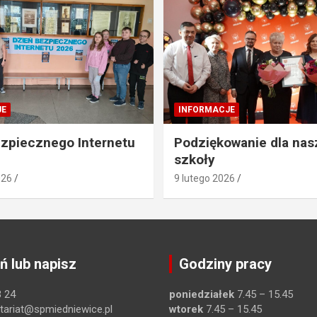
JE
INFORMACJE
zpiecznego Internetu
Podziękowanie dla nas
szkoły
026
9 lutego 2026
 lub napisz
Godziny pracy
 24
poniedziałek
7.45 – 15.45
tariat@spmiedniewice.pl
wtorek
7.45 – 15.45