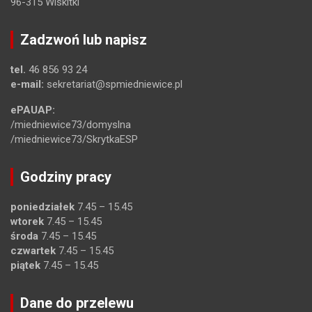
96-315 Wiskitki
Zadzwoń lub napisz
tel.
46 856 93 24
e-mail:
sekretariat@spmiedniewice.pl
ePAUAP:
/miedniewice73/domyslna
/miedniewice73/SkrytkaESP
Godziny pracy
poniedziałek
7.45 – 15.45
wtorek
7.45 – 15.45
środa
7.45 – 15.45
czwartek
7.45 – 15.45
piątek
7.45 – 15.45
Dane do przelewu