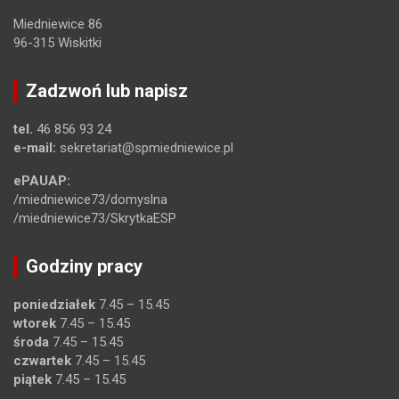
Miedniewice 86
96-315 Wiskitki
Zadzwoń lub napisz
tel.
46 856 93 24
e-mail:
sekretariat@spmiedniewice.pl
ePAUAP:
/miedniewice73/domyslna
/miedniewice73/SkrytkaESP
Godziny pracy
poniedziałek
7.45 – 15.45
wtorek
7.45 – 15.45
środa
7.45 – 15.45
czwartek
7.45 – 15.45
piątek
7.45 – 15.45